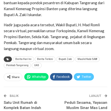
bantuan kepada pondok pesantren di Kabupan Tangerang dari
Kanwil Kemenag Propinsi Banten yang diterima langsung
Bupati A. Zaki Iskandar.
Hadir juga pada acara tersebut, Wakil Bupati, H. Mad Romli
secara virtual, perwakilan unsur Forkopimda, Kanwil Kemenag
Propinsi Banten, Sekda Kab. Tangerang, pejabat di lingkungan
Pemkab. Tangerang dan masyarakat umum baik secara
langsung maupun virtual zoom.
Berita Hari Ini
Berita Terkini
Bupati Zaki
Maulid Nabi SAW
Pemkab Tangerang
UAS
Share
WhatsApp
Facebook
Twitter
Email
Facebook Messenger
BALIK
Telegram
LINE
LANJUT
Satu Unit Rumah di
Peduli Sesama, Yayasan
Komplek Batan Indah
Muslim Sinar Mas Land