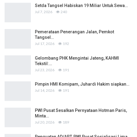
Setda Tangsel Habiskan 19 Miliar Untuk Sewa…
Jul 7, 2026
240
Pemerataan Penerangan Jalan, Pemkot
Tangsel…
Jul 17, 2026
192
Gelombang PHK Mengintai Jateng, KAHMI
Tekstil:…
Jul 23, 2026
191
Pimpin HMI Komipam, Juhardi Hakim siapkan…
Jul 14, 2026
191
PWI Pusat Sesalkan Pernyataan Hotman Paris,
Minta…
Jul 20, 2026
189
Penguatan AD/ART, PWI Pusat Sosialisasi Lima