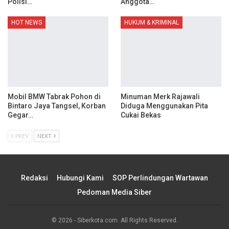
Polisi…
Anggota…
HOT NEWS
HUKUM & KRIMINAL
Mobil BMW Tabrak Pohon di
Minuman Merk Rajawali
Bintaro Jaya Tangsel, Korban
Diduga Menggunakan Pita
Gegar…
Cukai Bekas
PREV
NEXT
Redaksi
Hubungi Kami
SOP Perlindungan Wartawan
Pedoman Media Siber
© 2026 - Siberkota.com. All Rights Reserved.