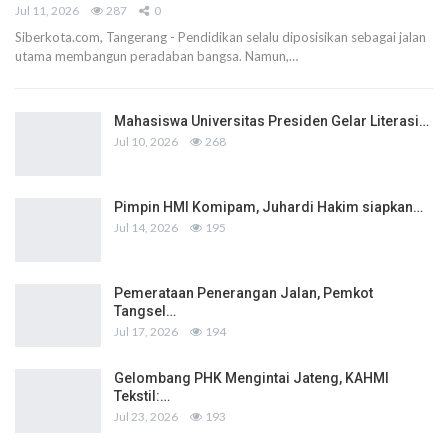
Jul 11, 2026
287
0
Siberkota.com, Tangerang - Pendidikan selalu diposisikan sebagai jalan
utama membangun peradaban bangsa. Namun,…
Mahasiswa Universitas Presiden Gelar Literasi…
Jul 10, 2026
268
Pimpin HMI Komipam, Juhardi Hakim siapkan…
Jul 14, 2026
195
Pemerataan Penerangan Jalan, Pemkot
Tangsel…
Jul 17, 2026
194
Gelombang PHK Mengintai Jateng, KAHMI
Tekstil:…
Jul 23, 2026
193