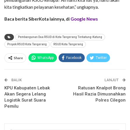
pembangunan RSUD kenapa? Ah nanti kita liat ya, nanti akan
kita tingkatkan pelayanan kesehatan,” ungkapnya.
Baca berita SiberKota lainnya, di
Google News
Pembangunan Dua RSUD di Kota Tangerang Terkatung-Katung
Proyek RSUD Kota Tangerang
RSUD Kota Tangerang
Share
WhatsApp
Facebook
Twitter
Email
Facebook Messenger
BALIK
Telegram
LINE
LANJUT
KPU Kabupaten Lebak
Ratusan Knalpot Brong
Akan Segera Lelang
Hasil Razia Dimusnahkan
Logistik Surat Suara
Polres Cilegon
Pemilu