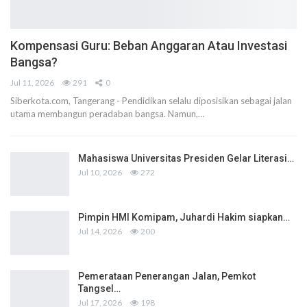
Kompensasi Guru: Beban Anggaran Atau Investasi
Bangsa?
Jul 11, 2026
291
0
Siberkota.com, Tangerang - Pendidikan selalu diposisikan sebagai jalan
utama membangun peradaban bangsa. Namun,…
Mahasiswa Universitas Presiden Gelar Literasi…
Jul 10, 2026
272
Pimpin HMI Komipam, Juhardi Hakim siapkan…
Jul 14, 2026
200
Pemerataan Penerangan Jalan, Pemkot
Tangsel…
Jul 17, 2026
198