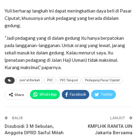
Yuli berharap langkah ini dapat meningkatkan daya beli di Pasar
Ciputat, khususnya untuk pedagang yang berada didalam
gedung.
“Jadi pedagang yang di dalam gedung itu hanya berpatokan
pada langganan-langganan. Untuk orang yang lewat, jarang
sekali masuk ke dalam gedung. Kalau menurut saya, itu
(penataan pedagang di Jalan Haji Usman) tidak maksimal.
Kurang maksimal,” paparnya.
Jum'at Berkah
P3C
P3C Tangsel
Pedagang Pasar Ciputat
Share
WhatsApp
Facebook
Twitter
Email
Facebook Messenger
BALIK
Telegram
LINE
LANJUT
Disubsidi 3 M Sebulan,
KMPLHK RANITA UIN
Anggota DPRD Saiful Milah
Jakarta Bersama