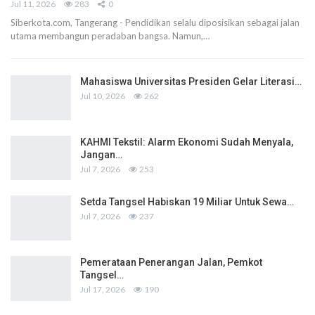
Jul 11, 2026
283
0
Siberkota.com, Tangerang - Pendidikan selalu diposisikan sebagai jalan
utama membangun peradaban bangsa. Namun,…
Mahasiswa Universitas Presiden Gelar Literasi…
Jul 10, 2026
262
KAHMI Tekstil: Alarm Ekonomi Sudah Menyala,
Jangan…
Jul 7, 2026
253
Setda Tangsel Habiskan 19 Miliar Untuk Sewa…
Jul 7, 2026
237
Pemerataan Penerangan Jalan, Pemkot
Tangsel…
Jul 17, 2026
190