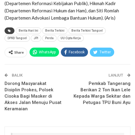
(Departemen Reformasi Kebijakan Publik), Hikmah Kadir
(Departemen Reformasi Hukum dan Ham), dan Siti Romlah
(Departemen Advokasi Lembaga Bantuan Hukum). (Aris)
Berita Hari Ini
Berita Terkini
Berita Terkini Tangsel
DPRD Tangsel
JPI
Perda
UU Cipta Kerja
Share
WhatsApp
Facebook
Twitter
Email
Facebook Messenger
BALIK
Telegram
LINE
LANJUT
Dorong Masyarakat
Pemkab Tangerang
Disiplin Prokes, Polsek
Berikan 2 Ton Ikan Lele
Cisoka Bagi Masker di
Kepada Warga Sekitar dan
Akses Jalan Menuju Pusat
Petugas TPU Buni Ayu
Keramaian