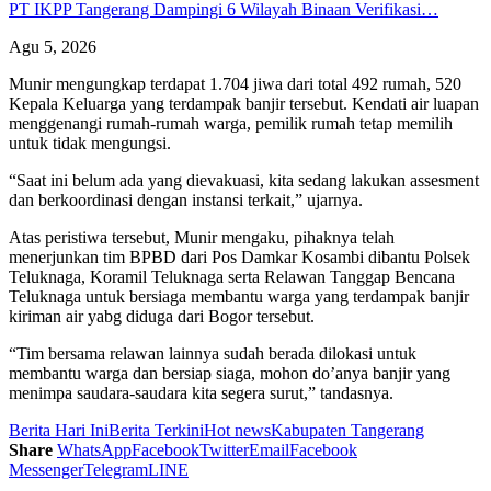
PT IKPP Tangerang Dampingi 6 Wilayah Binaan Verifikasi…
Agu 5, 2026
Munir mengungkap terdapat 1.704 jiwa dari total 492 rumah, 520
Kepala Keluarga yang terdampak banjir tersebut. Kendati air luapan
menggenangi rumah-rumah warga, pemilik rumah tetap memilih
untuk tidak mengungsi.
“Saat ini belum ada yang dievakuasi, kita sedang lakukan assesment
dan berkoordinasi dengan instansi terkait,” ujarnya.
Atas peristiwa tersebut, Munir mengaku, pihaknya telah
menerjunkan tim BPBD dari Pos Damkar Kosambi dibantu Polsek
Teluknaga, Koramil Teluknaga serta Relawan Tanggap Bencana
Teluknaga untuk bersiaga membantu warga yang terdampak banjir
kiriman air yabg diduga dari Bogor tersebut.
“Tim bersama relawan lainnya sudah berada dilokasi untuk
membantu warga dan bersiap siaga, mohon do’anya banjir yang
menimpa saudara-saudara kita segera surut,” tandasnya.
Berita Hari Ini
Berita Terkini
Hot news
Kabupaten Tangerang
Share
WhatsApp
Facebook
Twitter
Email
Facebook
Messenger
Telegram
LINE