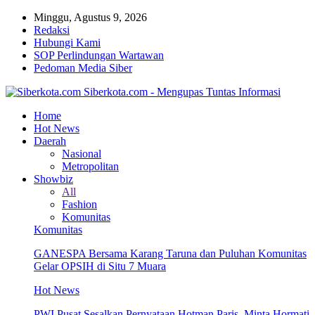
Minggu, Agustus 9, 2026
Redaksi
Hubungi Kami
SOP Perlindungan Wartawan
Pedoman Media Siber
Siberkota.com - Mengupas Tuntas Informasi
Home
Hot News
Daerah
Nasional
Metropolitan
Showbiz
All
Fashion
Komunitas
Komunitas
GANESPA Bersama Karang Taruna dan Puluhan Komunitas
Gelar OPSIH di Situ 7 Muara
Hot News
PWI Pusat Sesalkan Pernyataan Hotman Paris, Minta Hormati