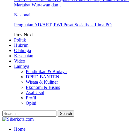
Martabat Wartawan dan…
Nasional
Penguatan AD/ART, PWI Pusat Sosialisasi Lima PO
Prev
Next
Politik
Hukrim
Olahraga
Kesehatan
Video
Lainnya
Pendidikan & Budaya
DPRD BANTEN
Wisata & Kuliner
Ekonomi & Bisnis
Asal Usul
Profil
Opini
Home