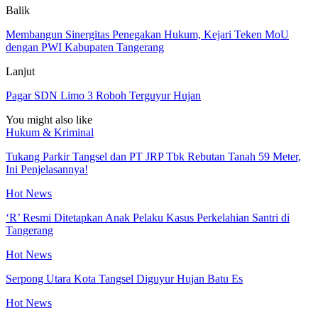
Balik
Membangun Sinergitas Penegakan Hukum, Kejari Teken MoU
dengan PWI Kabupaten Tangerang
Lanjut
Pagar SDN Limo 3 Roboh Terguyur Hujan
You might also like
Hukum & Kriminal
Tukang Parkir Tangsel dan PT JRP Tbk Rebutan Tanah 59 Meter,
Ini Penjelasannya!
Hot News
‘R’ Resmi Ditetapkan Anak Pelaku Kasus Perkelahian Santri di
Tangerang
Hot News
Serpong Utara Kota Tangsel Diguyur Hujan Batu Es
Hot News