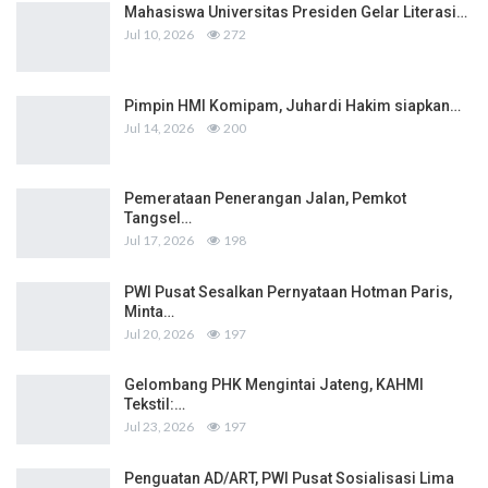
Mahasiswa Universitas Presiden Gelar Literasi…
Jul 10, 2026
272
Pimpin HMI Komipam, Juhardi Hakim siapkan…
Jul 14, 2026
200
Pemerataan Penerangan Jalan, Pemkot
Tangsel…
Jul 17, 2026
198
PWI Pusat Sesalkan Pernyataan Hotman Paris,
Minta…
Jul 20, 2026
197
Gelombang PHK Mengintai Jateng, KAHMI
Tekstil:…
Jul 23, 2026
197
Penguatan AD/ART, PWI Pusat Sosialisasi Lima