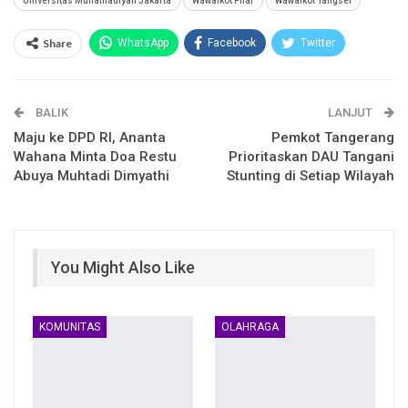
Universitas Muhamadiyah Jakarta
Wawalkot Pilar
Wawalkot Tangsel
Share
WhatsApp
Facebook
Twitter
Email
Facebook Messenger
BALIK
Telegram
LINE
LANJUT
Maju ke DPD RI, Ananta
Pemkot Tangerang
Wahana Minta Doa Restu
Prioritaskan DAU Tangani
Abuya Muhtadi Dimyathi
Stunting di Setiap Wilayah
You Might Also Like
KOMUNITAS
OLAHRAGA