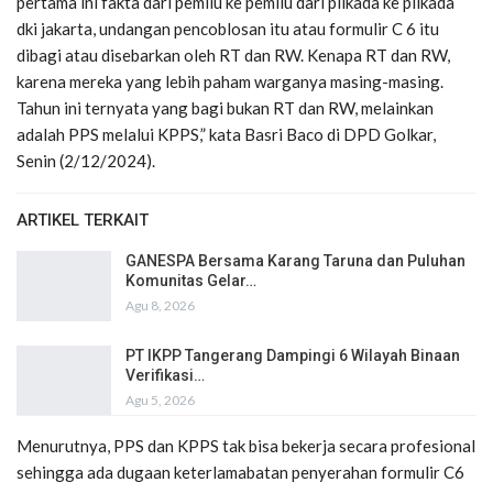
pertama ini fakta dari pemilu ke pemilu dari pilkada ke pilkada
dki jakarta, undangan pencoblosan itu atau formulir C 6 itu
dibagi atau disebarkan oleh RT dan RW. Kenapa RT dan RW,
karena mereka yang lebih paham warganya masing-masing.
Tahun ini ternyata yang bagi bukan RT dan RW, melainkan
adalah PPS melalui KPPS,” kata Basri Baco di DPD Golkar,
Senin (2/12/2024).
ARTIKEL TERKAIT
GANESPA Bersama Karang Taruna dan Puluhan
Komunitas Gelar…
Agu 8, 2026
PT IKPP Tangerang Dampingi 6 Wilayah Binaan
Verifikasi…
Agu 5, 2026
Menurutnya, PPS dan KPPS tak bisa bekerja secara profesional
sehingga ada dugaan keterlamabatan penyerahan formulir C6