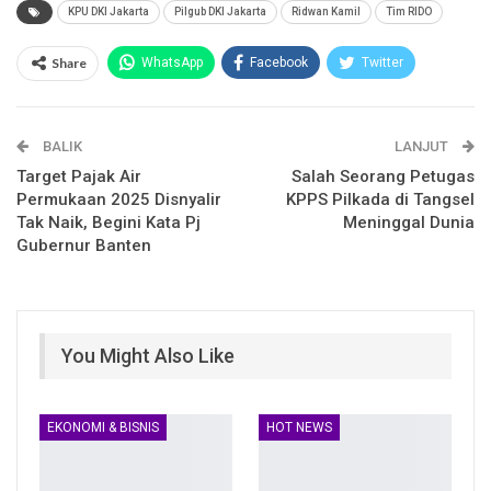
KPU DKI Jakarta
Pilgub DKI Jakarta
Ridwan Kamil
Tim RIDO
Share
WhatsApp
Facebook
Twitter
Email
Facebook Messenger
BALIK
Telegram
LINE
LANJUT
Target Pajak Air
Salah Seorang Petugas
Permukaan 2025 Disnyalir
KPPS Pilkada di Tangsel
Tak Naik, Begini Kata Pj
Meninggal Dunia
Gubernur Banten
You Might Also Like
EKONOMI & BISNIS
HOT NEWS