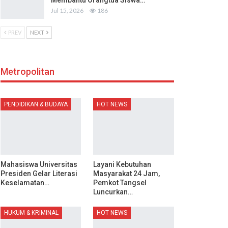
Membantu Orangtua Siswa…
Jul 15, 2026
186
PREV
NEXT
Metropolitan
PENDIDIKAN & BUDAYA
HOT NEWS
Mahasiswa Universitas
Layani Kebutuhan
Presiden Gelar Literasi
Masyarakat 24 Jam,
Keselamatan…
Pemkot Tangsel
Luncurkan…
HUKUM & KRIMINAL
HOT NEWS