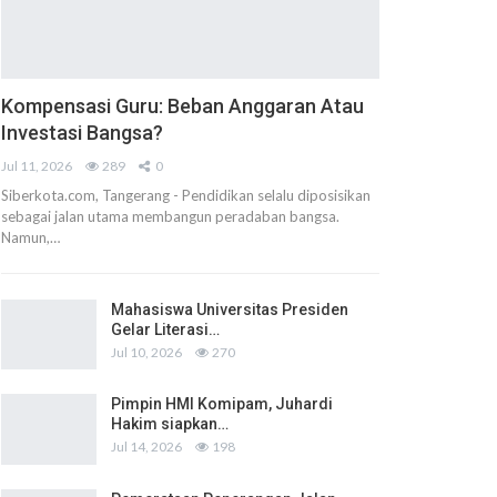
Kompensasi Guru: Beban Anggaran Atau
Investasi Bangsa?
Jul 11, 2026
289
0
Siberkota.com, Tangerang - Pendidikan selalu diposisikan
sebagai jalan utama membangun peradaban bangsa.
Namun,…
Mahasiswa Universitas Presiden
Gelar Literasi…
Jul 10, 2026
270
Pimpin HMI Komipam, Juhardi
Hakim siapkan…
Jul 14, 2026
198