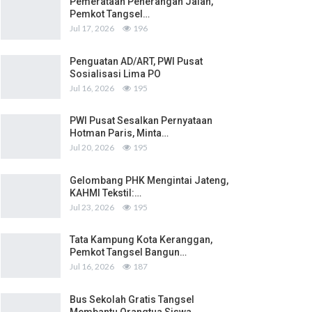
Pemerataan Penerangan Jalan,
Pemkot Tangsel…
Jul 17, 2026
196
Penguatan AD/ART, PWI Pusat
Sosialisasi Lima PO
Jul 16, 2026
195
PWI Pusat Sesalkan Pernyataan
Hotman Paris, Minta…
Jul 20, 2026
195
Gelombang PHK Mengintai Jateng,
KAHMI Tekstil:…
Jul 23, 2026
195
Tata Kampung Kota Keranggan,
Pemkot Tangsel Bangun…
Jul 16, 2026
187
Bus Sekolah Gratis Tangsel