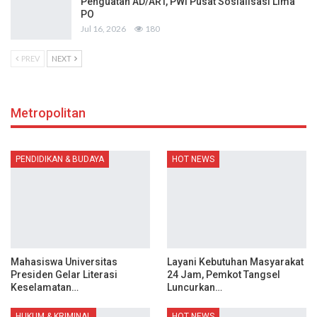
Penguatan AD/ART, PWI Pusat Sosialisasi Lima
PO
Jul 16, 2026
180
PREV
NEXT
Metropolitan
PENDIDIKAN & BUDAYA
HOT NEWS
Mahasiswa Universitas
Layani Kebutuhan Masyarakat
Presiden Gelar Literasi
24 Jam, Pemkot Tangsel
Keselamatan…
Luncurkan…
HUKUM & KRIMINAL
HOT NEWS