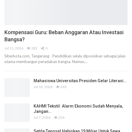
Kompensasi Guru: Beban Anggaran Atau Investasi
Bangsa?
Jul 11, 2026
285
0
Siberkota.com, Tangerang - Pendidikan selalu diposisikan sebagai jalan
utama membangun peradaban bangsa. Namun,…
Mahasiswa Universitas Presiden Gelar Literasi…
Jul 10, 2026
265
KAHMI Tekstil: Alarm Ekonomi Sudah Menyala,
Jangan…
Jul 7, 2026
256
Setda Tangsel Habiskan 19 Miliar Untuk Sewa…