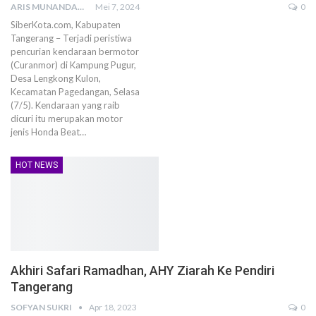
ARIS MUNANDAR
Mei 7, 2024
0
SiberKota.com, Kabupaten
Tangerang – Terjadi peristiwa
pencurian kendaraan bermotor
(Curanmor) di Kampung Pugur,
Desa Lengkong Kulon,
Kecamatan Pagedangan, Selasa
(7/5). Kendaraan yang raib
dicuri itu merupakan motor
jenis Honda Beat…
HOT NEWS
Akhiri Safari Ramadhan, AHY Ziarah Ke Pendiri
Tangerang
SOFYAN SUKRI
Apr 18, 2023
0