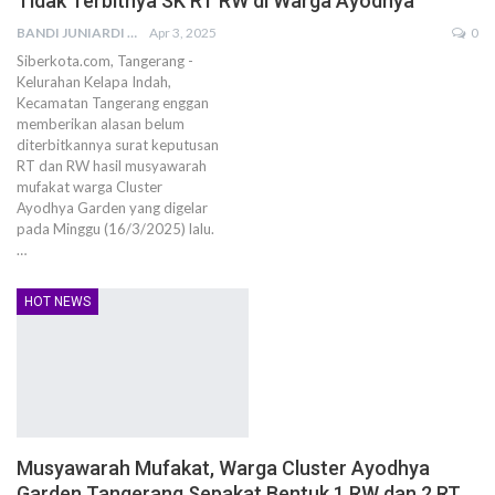
Tidak Terbitnya SK RT RW di Warga Ayodhya
BANDI JUNIARDI
Apr 3, 2025
0
Siberkota.com, Tangerang -
Kelurahan Kelapa Indah,
Kecamatan Tangerang enggan
memberikan alasan belum
diterbitkannya surat keputusan
RT dan RW hasil musyawarah
mufakat warga Cluster
Ayodhya Garden yang digelar
pada Minggu (16/3/2025) lalu.
…
HOT NEWS
Musyawarah Mufakat, Warga Cluster Ayodhya
Garden Tangerang Sepakat Bentuk 1 RW dan 2 RT