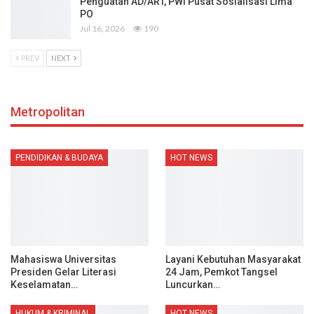
Penguatan AD/ART, PWI Pusat Sosialisasi Lima
PO
Jul 16, 2026
190
PREV
NEXT
Metropolitan
PENDIDIKAN & BUDAYA
HOT NEWS
Mahasiswa Universitas
Layani Kebutuhan Masyarakat
Presiden Gelar Literasi
24 Jam, Pemkot Tangsel
Keselamatan…
Luncurkan…
HUKUM & KRIMINAL
HOT NEWS