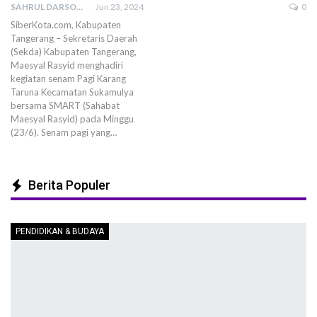
SAHRUL DARSONO
Jun 23, 2024
0
SiberKota.com, Kabupaten
Tangerang – Sekretaris Daerah
(Sekda) Kabupaten Tangerang,
Maesyal Rasyid menghadiri
kegiatan senam Pagi Karang
Taruna Kecamatan Sukamulya
bersama SMART (Sahabat
Maesyal Rasyid) pada Minggu
(23/6). Senam pagi yang…
Berita Populer
PENDIDIKAN & BUDAYA