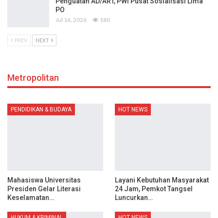
Penguatan AD/ART, PWI Pusat Sosialisasi Lima
PO
Jul 16, 2026
180
PREV
NEXT
Metropolitan
PENDIDIKAN & BUDAYA
HOT NEWS
Mahasiswa Universitas
Layani Kebutuhan Masyarakat
Presiden Gelar Literasi
24 Jam, Pemkot Tangsel
Keselamatan…
Luncurkan…
HUKUM & KRIMINAL
HOT NEWS