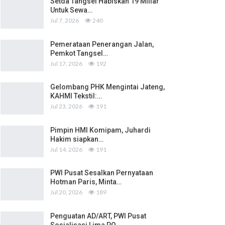
Setda Tangsel Habiskan 19 Miliar
Untuk Sewa…
Jul 7, 2026
240
Pemerataan Penerangan Jalan,
Pemkot Tangsel…
Jul 17, 2026
192
Gelombang PHK Mengintai Jateng,
KAHMI Tekstil:…
Jul 23, 2026
191
Pimpin HMI Komipam, Juhardi
Hakim siapkan…
Jul 14, 2026
191
PWI Pusat Sesalkan Pernyataan
Hotman Paris, Minta…
Jul 20, 2026
189
Penguatan AD/ART, PWI Pusat