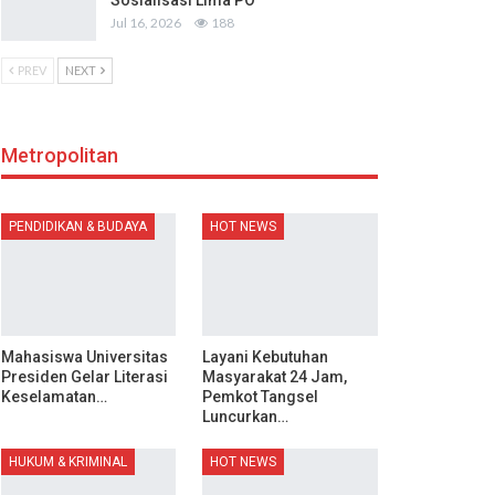
Sosialisasi Lima PO
Jul 16, 2026
188
PREV
NEXT
Metropolitan
PENDIDIKAN & BUDAYA
HOT NEWS
Mahasiswa Universitas
Layani Kebutuhan
Presiden Gelar Literasi
Masyarakat 24 Jam,
Keselamatan…
Pemkot Tangsel
Luncurkan…
HUKUM & KRIMINAL
HOT NEWS