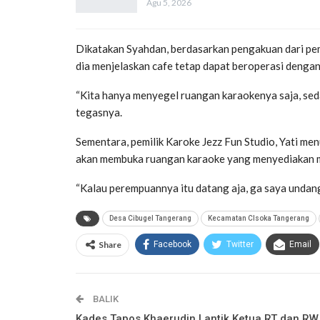
Agu 5, 2026
Dikatakan Syahdan, berdasarkan pengakuan dari pemi
dia menjelaskan cafe tetap dapat beroperasi denga
“Kita hanya menyegel ruangan karaokenya saja, sed
tegasnya.
Sementara, pemilik Karoke Jezz Fun Studio, Yati me
akan membuka ruangan karaoke yang menyediakan m
“Kalau perempuannya itu datang aja, ga saya undang
Desa Cibugel Tangerang
Kecamatan CIsoka Tangerang
Share
Facebook
Twitter
Email
BALIK
Kades Tapos Khaerudin Lantik Ketua RT dan RW