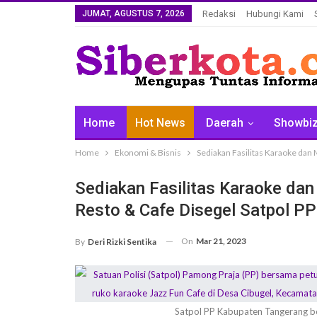
JUMAT, AGUSTUS 7, 2026
Redaksi
Hubungi Kami
Home
Hot News
Daerah
Showbi
Home
Ekonomi & Bisnis
Sediakan Fasilitas Karaoke dan M
Sediakan Fasilitas Karaoke dan
Resto & Cafe Disegel Satpol PP
On
Mar 21, 2023
By
Deri Rizki Sentika
Satpol PP Kabupaten Tangerang be