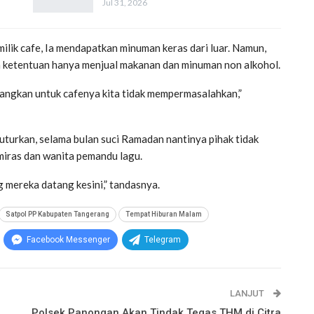
Jul 31, 2026
lik cafe, Ia mendapatkan minuman keras dari luar. Namun,
n ketentuan hanya menjual makanan dan minuman non alkohol.
angkan untuk cafenya kita tidak mempermasalahkan,”
nuturkan, selama bulan suci Ramadan nantinya pihak tidak
iras dan wanita pemandu lagu.
 mereka datang kesini,” tandasnya.
Satpol PP Kabupaten Tangerang
Tempat Hiburan Malam
Facebook Messenger
Telegram
LANJUT
Polsek Panongan Akan Tindak Tegas THM di Citra