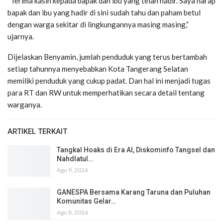
“Terima kasih kepada bapak dan ibu yang telah hadir. Saya harap
bapak dan ibu yang hadir di sini sudah tahu dan paham betul
dengan warga sekitar di lingkungannya masing masing,”
ujarnya.
Dijelaskan Benyamin, jumlah penduduk yang terus bertambah
setiap tahunnya menyebabkan Kota Tangerang Selatan
memiliki penduduk yang cukup padat. Dan hal ini menjadi tugas
para RT dan RW untuk memperhatikan secara detail tentang
warganya.
ARTIKEL TERKAIT
Tangkal Hoaks di Era AI, Diskominfo Tangsel dan
Nahdlatul…
Agu 9, 2026
GANESPA Bersama Karang Taruna dan Puluhan
Komunitas Gelar…
Agu 8, 2026