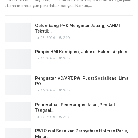
utama membangun peradaban bangsa. Namun,…
Gelombang PHK Mengintai Jateng, KAHMI
Tekstil:…
Jul 23, 2026
210
Pimpin HMI Komipam, Juhardi Hakim siapkan…
Jul 14, 2026
208
Penguatan AD/ART, PWI Pusat Sosialisasi Lima
PO
Jul 16, 2026
208
Pemerataan Penerangan Jalan, Pemkot
Tangsel…
Jul 17, 2026
207
PWI Pusat Sesalkan Pernyataan Hotman Paris,
Minta…