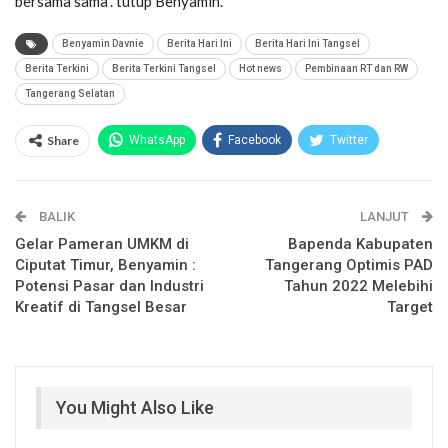
bersama sama”. tutup Benyamin.
Benyamin Davnie
Berita Hari Ini
Berita Hari Ini Tangsel
Berita Terkini
Berita Terkini Tangsel
Hot news
Pembinaan RT dan RW
Tangerang Selatan
Share
WhatsApp
Facebook
Twitter
Email
Facebook Messenger
BALIK
Telegram
LINE
LANJUT
Gelar Pameran UMKM di
Bapenda Kabupaten
Ciputat Timur, Benyamin :
Tangerang Optimis PAD
Potensi Pasar dan Industri
Tahun 2022 Melebihi
Kreatif di Tangsel Besar
Target
You Might Also Like