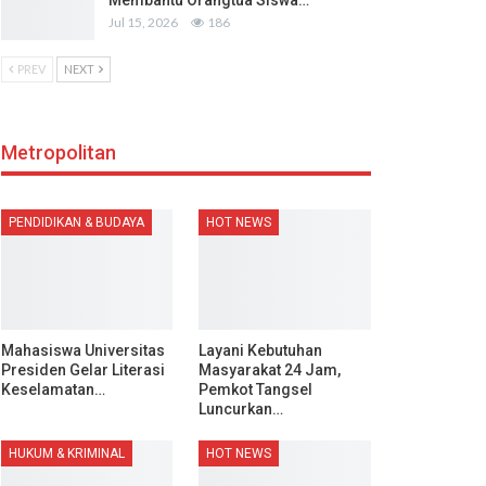
Membantu Orangtua Siswa…
Jul 15, 2026
186
PREV
NEXT
Metropolitan
PENDIDIKAN & BUDAYA
HOT NEWS
Mahasiswa Universitas
Layani Kebutuhan
Presiden Gelar Literasi
Masyarakat 24 Jam,
Keselamatan…
Pemkot Tangsel
Luncurkan…
HUKUM & KRIMINAL
HOT NEWS