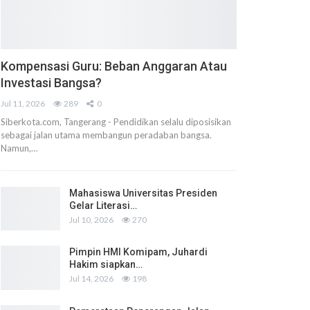
Kompensasi Guru: Beban Anggaran Atau
Investasi Bangsa?
Jul 11, 2026
289
0
Siberkota.com, Tangerang - Pendidikan selalu diposisikan
sebagai jalan utama membangun peradaban bangsa.
Namun,…
Mahasiswa Universitas Presiden
Gelar Literasi…
Jul 10, 2026
270
Pimpin HMI Komipam, Juhardi
Hakim siapkan…
Jul 14, 2026
198