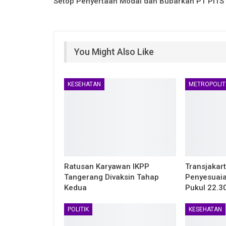
Setop Penyertaan Modal dan Bubarkan PT PITS
You Might Also Like
KESEHATAN
METROPOLIT
Ratusan Karyawan IKPP
Transjakar
Tangerang Divaksin Tahap
Penyesuaia
Kedua
Pukul 22.3
POLITIK
KESEHATAN