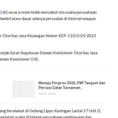
(OJK)
secara resmi telah mencabut izin usaha perusahaan
ambil atass dasar adanya persoalan di internal maupun
ner Otoritas Jasa Keuangan Nomor KEP-110/D.05/2021
ku sejak Surat Keputusan Dewan Komisioner Otoritas Jasa
Dewan Komisioner OJK.
Menuju Porprov 2026, PWI Tangsel dan
Percasi Gelar Turnamen…
Jul 31, 2026
ang beralamat di Gedung Lippo Kuningan Lantai 17 Unit D,
 kegiatan usaha di bidang perusahaan pembiayaan dan