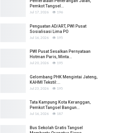
Pemerataan Penerangan Jalan,
Pemkot Tangsel…
Jul 17, 2026
196
Penguatan AD/ART, PWI Pusat
Sosialisasi Lima PO
Jul 16, 2026
195
PWI Pusat Sesalkan Pernyataan
Hotman Paris, Minta…
Jul 20, 2026
195
Gelombang PHK Mengintai Jateng,
KAHMI Tekstil:…
Jul 23, 2026
195
Tata Kampung Kota Keranggan,
Pemkot Tangsel Bangun…
Jul 16, 2026
187
Bus Sekolah Gratis Tangsel