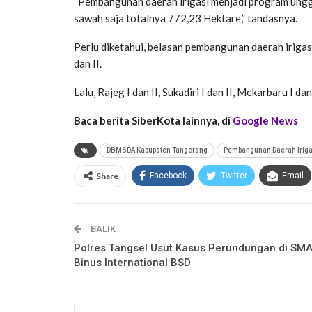
“Pembangunan daerah irigasi menjadi program unggu
sawah saja totalnya 772,23 Hektare,” tandasnya.
Perlu diketahui, belasan pembangunan daerah irigasi
dan II.
Lalu, Rajeg I dan II, Sukadiri I dan II, Mekarbaru I dan I
Baca berita SiberKota lainnya, di
Google News
DBMSDA Kabupaten Tangerang
Pembangunan Daerah Iriga
Share
Facebook
Twitter
Email
BALIK
Polres Tangsel Usut Kasus Perundungan di SM
Binus International BSD