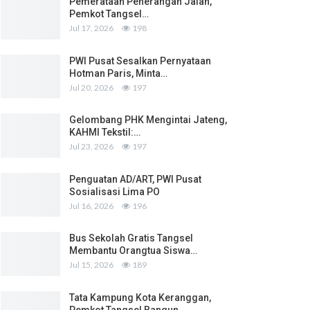
Pemerataan Penerangan Jalan,
Pemkot Tangsel…
Jul 17, 2026
198
PWI Pusat Sesalkan Pernyataan
Hotman Paris, Minta…
Jul 20, 2026
197
Gelombang PHK Mengintai Jateng,
KAHMI Tekstil:…
Jul 23, 2026
197
Penguatan AD/ART, PWI Pusat
Sosialisasi Lima PO
Jul 16, 2026
196
Bus Sekolah Gratis Tangsel
Membantu Orangtua Siswa…
Jul 15, 2026
189
Tata Kampung Kota Keranggan,