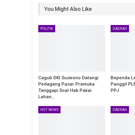
You Might Also Like
POLITIK
DAERAH
Cagub DKI Suswono Datangi
Bependa L
Pedagang Pasar Pramuka
Panggil PL
Tanggapi Soal Hak Pakai
PPJ
Lahan…
HOT NEWS
DAERAH