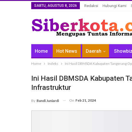
SABTU, AGUSTUS 8, 2026
Redaksi
Hubungi Kami
Home
Hot News
Daerah
Showbi
Home
Indeks
Ini Hasil DBMSDA Kabupaten Tangerang Op
Ini Hasil DBMSDA Kabupaten T
Infrastruktur
On
Feb 21, 2024
By
Bandi Juniardi