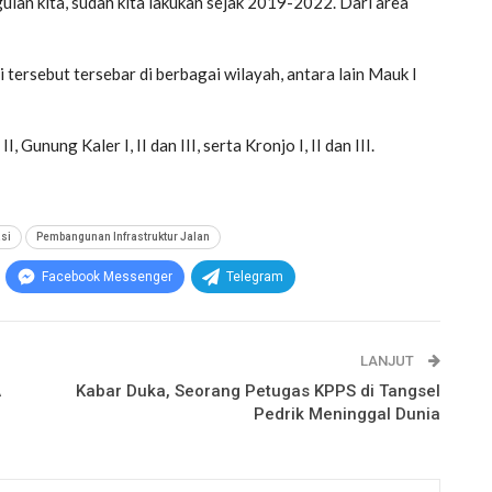
lan kita, sudah kita lakukan sejak 2019-2022. Dari area
 tersebut tersebar di berbagai wilayah, antara lain Mauk I
I, Gunung Kaler I, II dan III, serta Kronjo I, II dan III.
si
Pembangunan Infrastruktur Jalan
Facebook Messenger
Telegram
LANJUT
A
Kabar Duka, Seorang Petugas KPPS di Tangsel
Pedrik Meninggal Dunia