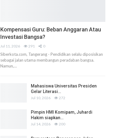
Kompensasi Guru: Beban Anggaran Atau
Investasi Bangsa?
Jul 11, 2026
291
0
Siberkota.com, Tangerang - Pendidikan selalu diposisikan
sebagai jalan utama membangun peradaban bangsa.
Namun,…
Mahasiswa Universitas Presiden
Gelar Literasi…
Jul 10, 2026
272
Pimpin HMI Komipam, Juhardi
Hakim siapkan…
Jul 14, 2026
200